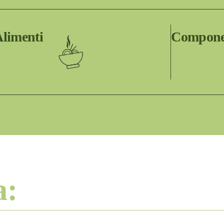
limenti
Componen
a: