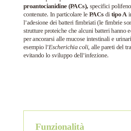
proantocianidine
(
PACs
),
specifici polifeno
contenute. In particolare le
PACs
di
tipo A
i
l’adesione dei batteri fimbriati (le fimbrie s
strutture proteiche che alcuni batteri hanno e
per ancorarsi alle mucose intestinali e urina
esempio l’
Escherichia coli
, alle pareti del tr
evitando lo sviluppo dell’infezione.
Funzionalità