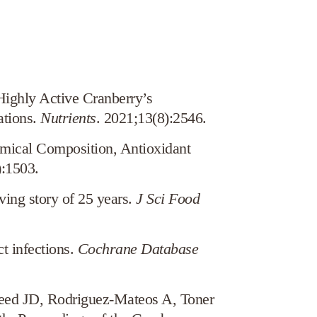
 Highly Active Cranberry’s
ations.
Nutrients
. 2021;13(8):2546.
emical Composition, Antioxidant
):1503.
ving story of 25 years.
J Sci Food
t infections.
Cochrane Database
ed JD, Rodriguez-Mateos A, Toner