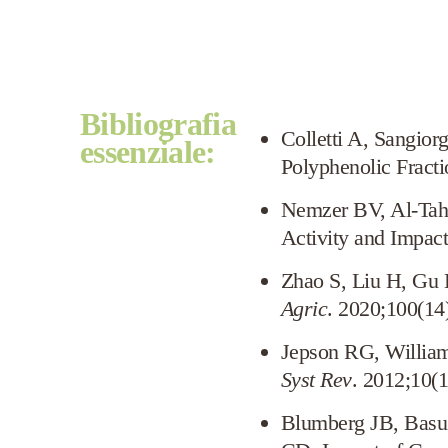
Bibliografia
Colletti A, Sangior
essenziale:
Polyphenolic Fract
Nemzer BV, Al-Tahe
Activity and Impa
Zhao S, Liu H, Gu L
Agric
. 2020;100(14
Jepson RG, Williams
Syst
Rev
. 2012;10
Blumberg JB, Basu