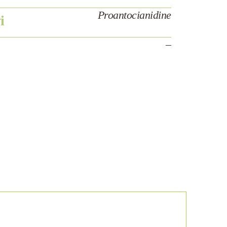
Proantocianidine
i
–