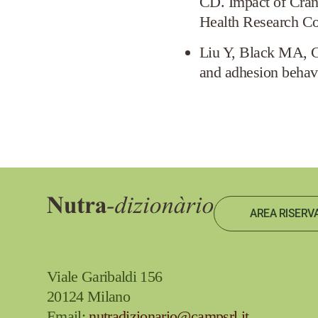
CD. Impact of Cran
Health Research C
Liu Y, Black MA, Ca
and adhesion behavi
AREA RISERV
Viale Garibaldi 156
20124 Milano
Email:
nutradizionario@campsrl.it