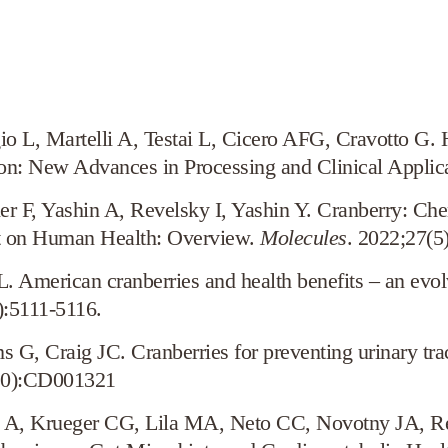
gio L, Martelli A, Testai L, Cicero AFG, Cravotto G.
ion: New Advances in Processing and Clinical Applic
r F, Yashin A, Revelsky I, Yashin Y. Cranberry: Ch
ct on Human Health: Overview.
Molecules
. 2022;27(5
. American cranberries and health benefits – an evol
):5111-5116.
 G, Craig JC. Cranberries for preventing urinary trac
(10):CD001321
 A, Krueger CG, Lila MA, Neto CC, Novotny JA, Re