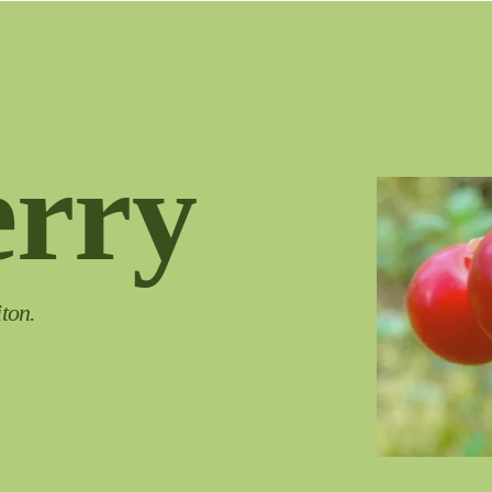
AREA RISERVATA
rry
ton.