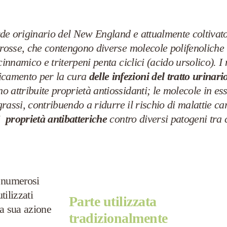
e originario del New England e attualmente coltivato i
 rosse, che contengono diverse molecole polifenoliche t
cinnamico e triterpeni penta ciclici (acido ursolico). I
icamento per la cura
delle infezioni del tratto urinari
 attribuite proprietà antiossidanti; le molecole in es
grassi, contribuendo a ridurre il rischio di malattie ca
di
proprietà antibatteriche
contro diversi patogeni tra 
i numerosi
tilizzati
Parte utilizzata
La sua azione
tradizionalmente