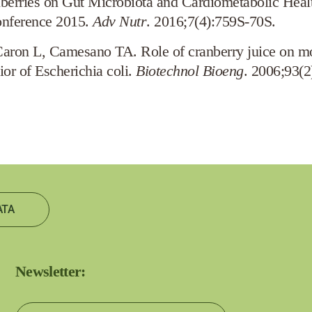
berries on Gut Microbiota and Cardiometabolic Healt
onference 2015.
Adv
Nutr
. 2016;7(4):759S-70S.
ron L, Camesano TA. Role of cranberry juice on mole
or of Escherichia coli.
Biotechnol
Bioeng
. 2006;93(
ATA
Newsletter: