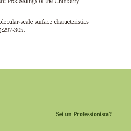
h: Proceedings of the Cranberry
cular-scale surface characteristics
2):297-305.
Sei un Professionista?