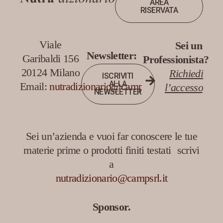
AREA
RISERVATA
Viale
Sei un
Newsletter:
Garibaldi 156
Professionista?
20124 Milano
Richiedi
ISCRIVITI
ALLA
Email:
nutradizionario@campsrl.it
l’accesso
NEWSLETTER
Sei un’azienda e vuoi far conoscere le tue
materie prime o prodotti finiti testati scrivi
a
nutradizionario@campsrl.it
Sponsor.