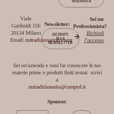
RISERVATA
Viale
Sei un
Newsletter:
Garibaldi 156
Professionista?
20124 Milano
Richiedi
ISCRIVITI
ALLA
Email:
nutradizionario@campsrl.it
l’accesso
NEWSLETTER
Sei un’azienda e vuoi far conoscere le tue
materie prime o prodotti finiti testati scrivi
a
nutradizionario@campsrl.it
Sponsor.